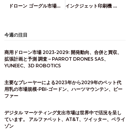
ドローン ゴーグル市場の成長、トレンド、予測、および COVID-19 の影響 (2023 ～ 2029 年) – DJI、EPSON、YUNEEC
インクジェット印刷機 市場 – 2030 年までのグローバルな業界分析、範囲、洞察、焦点を絞った成長予測
今週の注目
商用ドローン市場 2023-2029: 開発動向、合併と買収、
拡張計画と予測 調査 – PARROT DRONES SAS、
YUNEEC、3D ROBOTICS
主要なプレーヤーによる2023年から2029年のペット代
用乳の市場規模-PBI-ゴードン、ハーツマウンテン、ビー
ファー
デジタル マーケティング支出市場は世界中で活況を呈し
ています。 アルファベット、AT&T、ツイッター、ベライ
ゾン